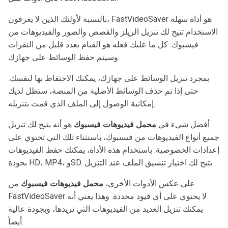
بالنسبة لأولئك الذين لا يعرفون، FastVideoSaver هو أداة سهلة
الاستخدام تتيح لك تنزيل الريلز والقصص والصور والفيديوهات من
فيسبوك. كل ما عليك فعله هو القيام بعدد قليل من النقرات
وسيتم حفظ الوسائط على جهازك.
بمجرد تنزيل الوسائط على جهازك، يمكنك الاحتفاظ بها لنفسك.
حتى إذا تم حذف الوسائط الأصلية من المنصة، ستظل لديك
إمكانية الوصول إلى الملف الذي قمت بتنزيله.
أفضل شيء في
محمل فيديوهات فيسبوك
هو أنه يتيح لك تنزيل
جميع أنواع الفيديوهات من فيسبوك، باستثناء تلك التي تحتوي على
إعدادات الخصوصية. باستخدام هذه الأداة، يمكنك حفظ الفيديوهات
بجودة HD، MP4، وSD. يتيح لك اختيار تنسيق الملف عند التنزيل.
على عكس الأدوات الأخرى،
محمل فيديوهات فيسبوك
من
FastVideoSaver لا يحتوي على أي قيود محددة. وهذا يعني أنه
يمكنك تنزيل العديد من الفيديوهات التي تريدها، وبجودة عالية
أيضاً.