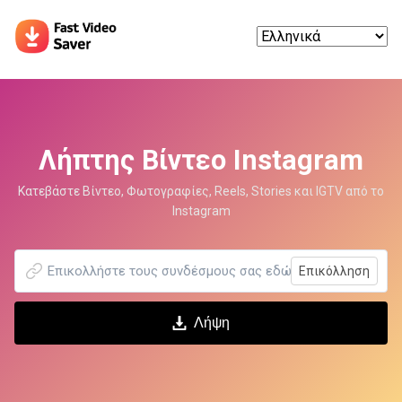
Λήπτης Βίντεο Instagram
Κατεβάστε Βίντεο, Φωτογραφίες, Reels, Stories και IGTV από το
Instagram
Επικόλληση
Λήψη