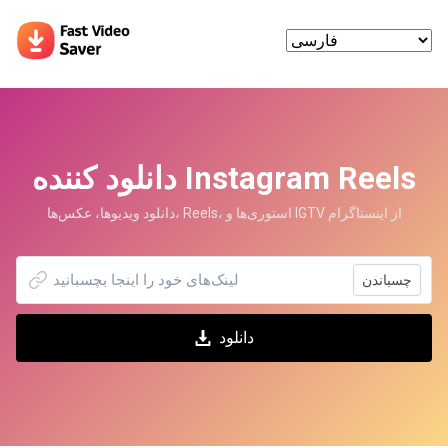
دانلود کننده Instagram Reels
دانلود ویدیوها، عکس‌ها، Reels، استوری‌ها و IGTV از اینستاگرام
چسباندن
دانلود