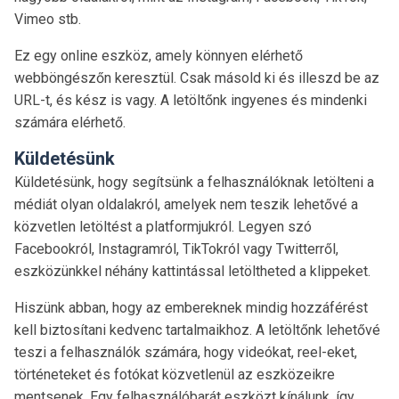
Vimeo stb.
Ez egy online eszköz, amely könnyen elérhető
webböngészőn keresztül. Csak másold ki és illeszd be az
URL-t, és kész is vagy. A letöltőnk ingyenes és mindenki
számára elérhető.
Küldetésünk
Küldetésünk, hogy segítsünk a felhasználóknak letölteni a
médiát olyan oldalakról, amelyek nem teszik lehetővé a
közvetlen letöltést a platformjukról. Legyen szó
Facebookról, Instagramról, TikTokról vagy Twitterről,
eszközünkkel néhány kattintással letöltheted a klippeket.
Hiszünk abban, hogy az embereknek mindig hozzáférést
kell biztosítani kedvenc tartalmaikhoz. A letöltőnk lehetővé
teszi a felhasználók számára, hogy videókat, reel-eket,
történeteket és fotókat közvetlenül az eszközeikre
mentsenek. Egy felhasználóbarát eszközt kínálunk, így