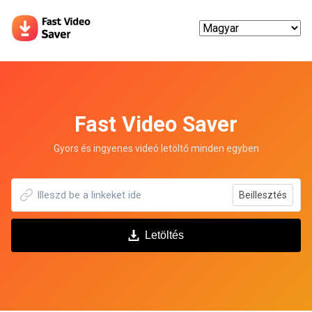
Fast Video Saver
Gyors és ingyenes videó letöltő minden egyben
Beillesztés
Letöltés