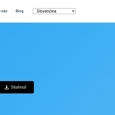
e nás
Blog
Stiahnuť