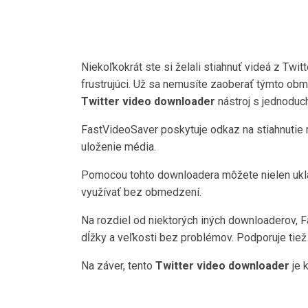
Niekoľkokrát ste si želali stiahnuť videá z Twit
frustrujúci. Už sa nemusíte zaoberať týmto ob
Twitter video downloader
nástroj s jednoduch
FastVideoSaver poskytuje odkaz na stiahnutie m
uloženie média.
Pomocou tohto downloadera môžete nielen uklada
využívať bez obmedzení.
Na rozdiel od niektorých iných downloaderov, 
dĺžky a veľkosti bez problémov. Podporuje tiež
Na záver, tento
Twitter video downloader
je 