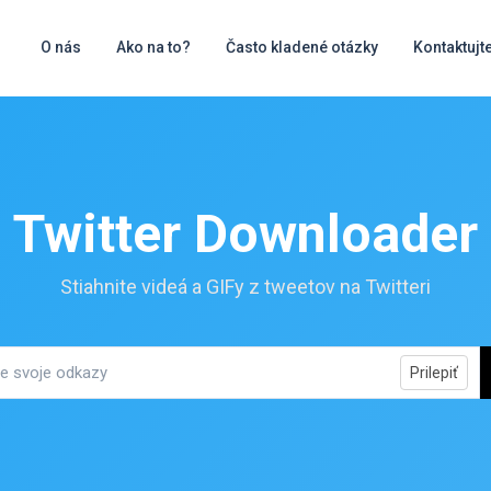
O nás
Ako na to?
Často kladené otázky
Kontaktujt
Twitter Downloader
Stiahnite videá a GIFy z tweetov na Twitteri
Prilepiť