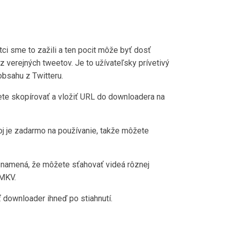
tci sme to zažili a ten pocit môže byť dosť
verejných tweetov. Je to užívateľsky prívetivý
obsahu z Twitteru.
ete skopírovať a vložiť URL do downloadera na
oj je zadarmo na používanie, takže môžete
znamená, že môžete sťahovať videá rôznej
 MKV.
 downloader ihneď po stiahnutí.