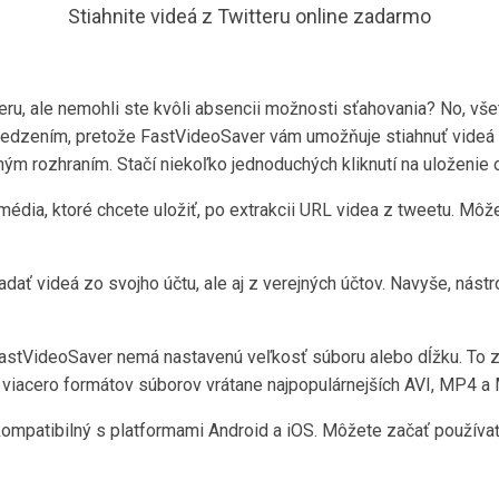
Stiahnite videá z Twitteru online zadarmo
teru, ale nemohli ste kvôli absencii možnosti sťahovania? No, vše
medzením, pretože FastVideoSaver vám umožňuje stiahnuť videá z 
ým rozhraním. Stačí niekoľko jednoduchých kliknutí na uloženie 
édia, ktoré chcete uložiť, po extrakcii URL videa z tweetu. Môž
ť videá zo svojho účtu, ale aj z verejných účtov. Navyše, nástr
FastVideoSaver nemá nastavenú veľkosť súboru alebo dĺžku. To 
 viacero formátov súborov vrátane najpopulárnejších AVI, MP4 a
kompatibilný s platformami Android a iOS. Môžete začať používať