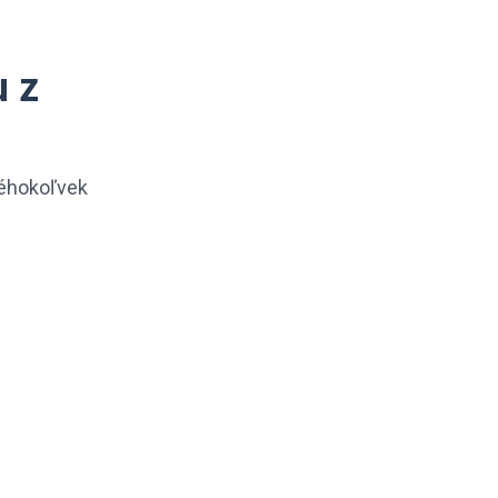
u z
kéhokoľvek