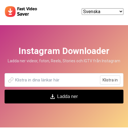
Instagram Downloader
Ladda ner videor, foton, Reels, Stories och IGTV från Instagram
Klistra in
Ladda ner