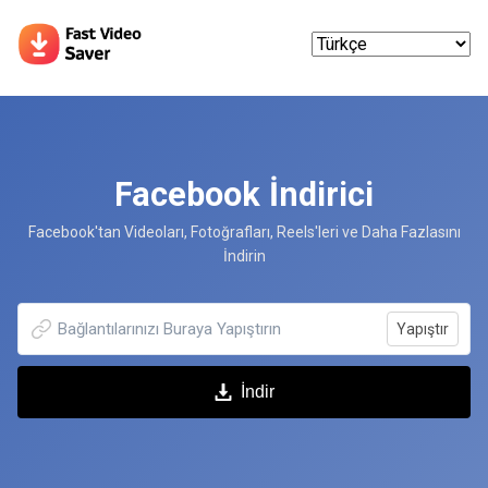
Facebook İndirici
Facebook'tan Videoları, Fotoğrafları, Reels'leri ve Daha Fazlasını
İndirin
Yapıştır
İndir